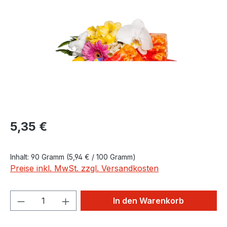
Bildergalerie überspringen
Regulärer Preis:
5,35 €
Inhalt:
90 Gramm
(5,94 € / 100 Gramm)
Preise inkl. MwSt. zzgl. Versandkosten
Produkt Anzahl: Gib den gewünschten We
In den Warenkorb