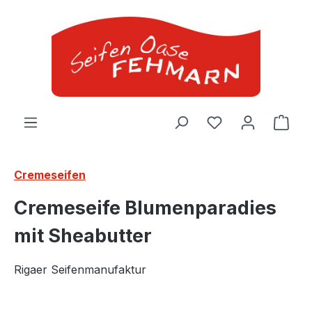
Zum Hauptinhalt springen
Ware
Cremeseifen
Cremeseife Blumenparadies
mit Sheabutter
Rigaer Seifenmanufaktur