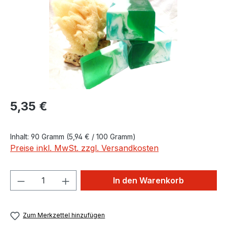
Regulärer Preis:
5,35 €
Inhalt:
90 Gramm
(5,94 € / 100 Gramm)
Preise inkl. MwSt. zzgl. Versandkosten
Produkt Anzahl: Gib den gewünschten We
In den Warenkorb
Zum Merkzettel hinzufügen