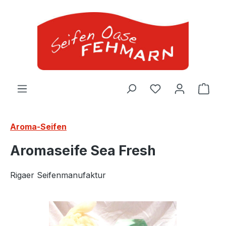
Zum Hauptinhalt springen
Ware
Aroma-Seifen
Aromaseife Sea Fresh
Rigaer Seifenmanufaktur
Bildergalerie überspringen