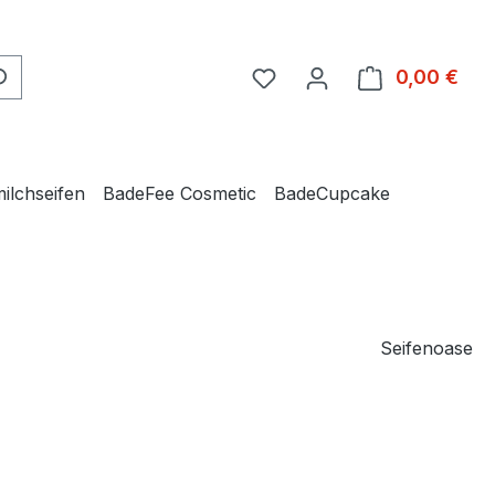
0,00 €
Ware
ilchseifen
BadeFee Cosmetic
BadeCupcake
Seifenoase
eis: