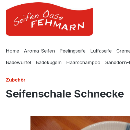
m Hauptinhalt springen
Zur Suche springen
Zur Hauptnavigation springen
Home
Aroma-Seifen
Peelingseife
Luffaseife
Creme
Badewürfel
Badekugeln
Haarschampoo
Sanddorn-
Zubehör
Seifenschale Schnecke
Bildergalerie überspringen