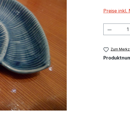
Preise inkl
Produkt
Zum Merkze
Produktnu