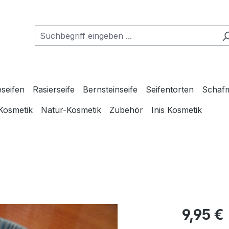
seifen
Rasierseife
Bernsteinseife
Seifentorten
Schafm
Kosmetik
Natur-Kosmetik
Zubehör
Inis Kosmetik
Regulärer Pr
9,95 €