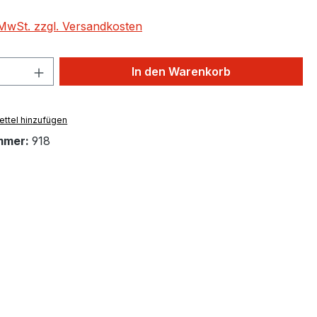
. MwSt. zzgl. Versandkosten
 Anzahl: Gib den gewünschten Wert ein 
In den Warenkorb
ttel hinzufügen
mmer:
918