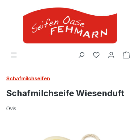
Zum Hauptinhalt springen
Ware
Schafmilchseifen
Schafmilchseife Wiesenduft
Ovis
Bildergalerie überspringen