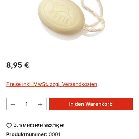
Regulärer Preis:
8,95 €
Preise inkl. MwSt. zzgl. Versandkosten
Produkt Anzahl: Gib den gewünschten We
In den Warenkorb
Zum Merkzettel hinzufügen
Produktnummer:
0001